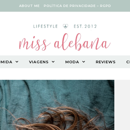
ABOUT ME
POLÍTICA DE PRIVACIDADE – RGPD
OMIDA
VIAGENS
MODA
REVIEWS
C
Vegetarian lifestyle blog