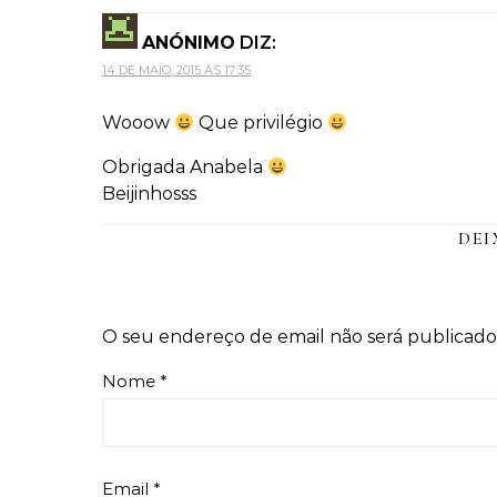
ANÓNIMO
DIZ:
14 DE MAIO, 2015 ÀS 17:35
Wooow
Que privilégio
Obrigada Anabela
Beijinhosss
DEI
O seu endereço de email não será publicado
Nome
*
Email
*