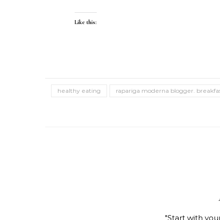
Like this:
healthy eating
rapariga moderna blogger. breakfa
"Start with you