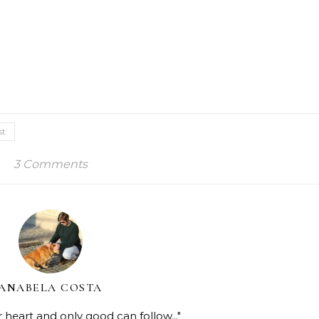
st
3 Comments
ANABELA COSTA
r heart and only good can follow..."