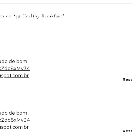
ts on “
5# Healthy Breakfast
”
 tudo de bom
3xZdo8xMv34
gspot.com.br
Res
 tudo de bom
3xZdo8xMv34
gspot.com.br
Res