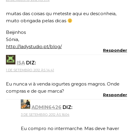
muitas das coisas qu meteste aqui eu desconheia,
muito obrigada pelas dicas
Beijinhos
Sónia,
http://ladystudio.pt/blog/
Responder
ISA
DIZ:
1 DE SETEMBRO, 2012 ÀS 14:41
Eu nunca vi à venda iogurtes gregos magros. Onde
compras e de que marca?
Responder
ADMIN6426
DIZ:
3 DE SETEMBRO, 2012 ÀS 16:04
Eu compro no intermarche. Mas deve haver