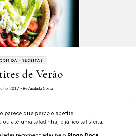
-
COMIDA
RECEITAS
ites de Verão
Julho, 2017
- By
Anabela Costa
ão parece que perco o apetite..
ou até uma saladinha) e já fico satisfeita.
saladas recomendadas pelo
Pingo Doce
: