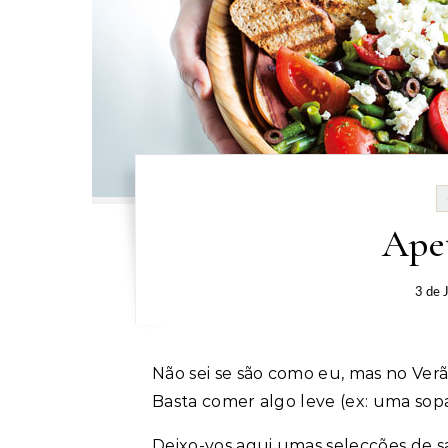
Apet
3 de 
Não sei se são como eu, mas no Ver
Basta comer algo leve (ex: uma sopa 
Deixo-vos aqui umas selecções de 