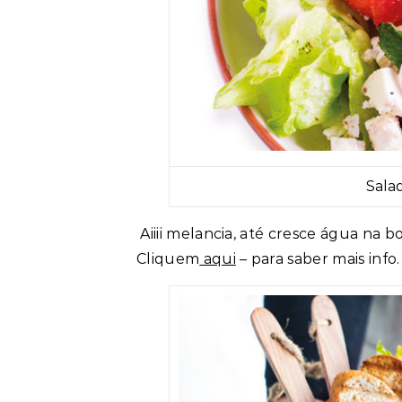
Sala
Aiiii melancia, até cresce água na b
Cliquem
aqui
– para saber mais info.