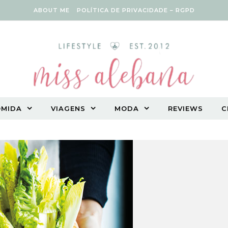
ABOUT ME
POLÍTICA DE PRIVACIDADE – RGPD
OMIDA
VIAGENS
MODA
REVIEWS
C
Vegetarian lifestyle blog