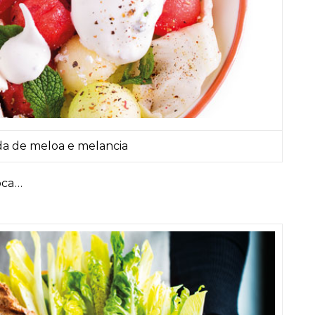
da de meloa e melancia
oca…