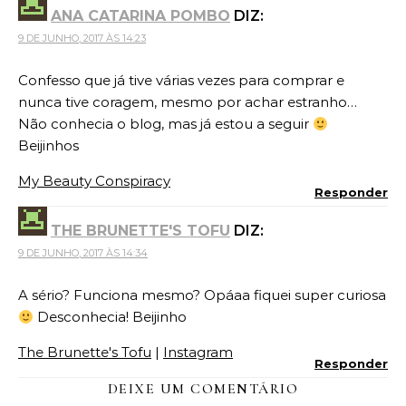
ANA CATARINA POMBO
DIZ:
9 DE JUNHO, 2017 ÀS 14:23
Confesso que já tive várias vezes para comprar e
nunca tive coragem, mesmo por achar estranho…
Não conhecia o blog, mas já estou a seguir
Beijinhos
My Beauty Conspiracy
Responder
THE BRUNETTE'S TOFU
DIZ:
9 DE JUNHO, 2017 ÀS 14:34
A sério? Funciona mesmo? Opáaa fiquei super curiosa
Desconhecia! Beijinho
The Brunette's Tofu
|
Instagram
Responder
DEIXE UM COMENTÁRIO