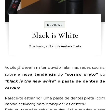
REVIEWS
Black is White
9 de Junho, 2017
- By
Anabela Costa
Vocês já deveriam ter ouvido falar nas redes sociais,
sobre a
nova tendência
do
“sorriso preto”
ou
“black is the new white”
, a
pasta de dentes de
carvão
!
Parece-te estranho? uma pasta de dentes preta (com
carvão activado) para branquear os dentes?
Pois, eu também achei que sim. Até que aderi a esta