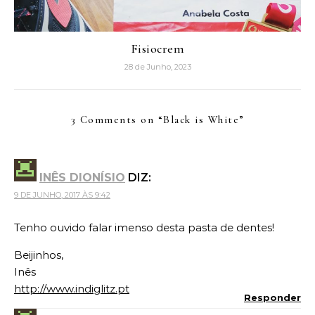
Fisiocrem
28 de Junho, 2023
3 Comments on “
Black is White
”
INÊS DIONÍSIO
DIZ:
9 DE JUNHO, 2017 ÀS 9:42
Tenho ouvido falar imenso desta pasta de dentes!
Beijinhos,
Inês
http://www.indiglitz.pt
Responder