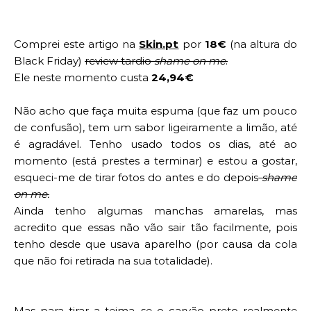
Comprei este artigo na
Skin.pt
por
18€
(na altura do
Black Friday)
review tardio
shame on me
.
Ele neste momento custa
24,94€
Não acho que faça muita espuma (que faz um pouco
de confusão), tem um sabor ligeiramente a limão, até
é
agradável
. Tenho usado todos os dias, até ao
momento (está prestes a terminar) e estou a gostar,
esqueci-me de tirar fotos do antes e do depois
shame
on me.
Ainda tenho algumas manchas amarelas, mas
acredito
que essas não vão sair tão
facilmente
, pois
tenho desde que usava aparelho (por causa da cola
que não foi retirada na sua totalidade).
Mas para tirar a teima, se o carvão preto realmente