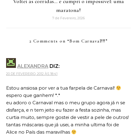
Voltei às corridas… e cumpri o impossível: uma
maratona!
7 de Fevereiro, 2026
2 Comments on “
Bom Carnaval!!!
”
ALEXANDRA
DIZ:
20 DE FEVEREIRO, 2012 ÀS 18:41
Estou ansiosa por ver a tua farpela de Carnaval!
espero que ganhem! *.*
eu adoro o Carnaval mas o meu grupo agora já n se
disfarça, e n tem jeito eu fazer a festa sozinha, mas
curtia muito, sempre gostei de vestir a pele de outros!
tantas máscaras que já usei, a minha ultima foi de
Alice no País das maravilhas