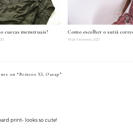
ão cuecas menstruais?
Como escolher o sutiã corre
021
19 de Fevereiro, 2021
nts on “
Brincos XL Oasap
”
ard print- looks so cute!