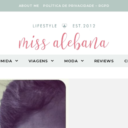
ABOUT ME
POLÍTICA DE PRIVACIDADE – RGPD
OMIDA
VIAGENS
MODA
REVIEWS
C
Vegetarian lifestyle blog