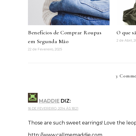
Benefícios de Comprar Roupas
O que s
em Segunda Mão
2 de Abril, 2
22 de Fevereiro, 2025
3 Comme
MADDIE
DIZ:
16 DE FEVEREIRO, 2014 ÀS 18:21
Those are such sweet earrings! Love the leop
http://www.callmemaddie.com