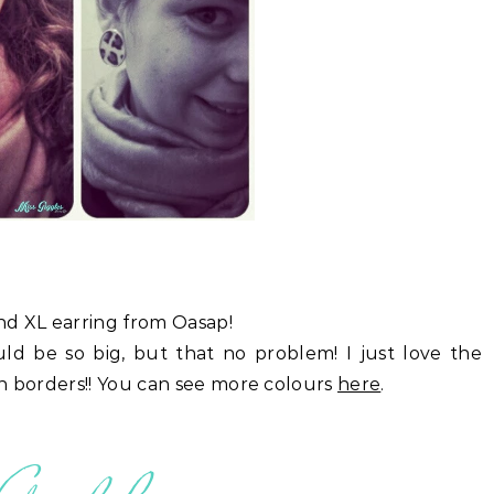
nd XL earring from Oasap!
uld be so big, but that no problem! I just love the
en
borders!! You can see more colours
here
.