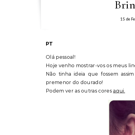
Bri
15 de Fe
PT
Olá pessoal!
Hoje venho mostrar-vos os meus lin
Não tinha ideia que fossem assim
premenor do dourado!
Podem ver as outras cores
aqui.