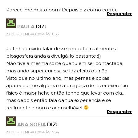
Parece-me muito bom! Depois diz como correu!
Responder
PAULA
DIZ:
23 DE SETEMBRO, 2014 ÀS 18:33
Já tinha ouvido falar desse produto, realmente a
blosgosfera anda a divulgá-lo bastante :))
Não tive a mesma sorte que tu em ser contactada,
mas ando super curiosa se faz efeito ou não.
Visto que no último ano, mas pernas e coxas
apareceu-me alguma e a preguiça de fazer exercicio
fisico é maior hehe então tenho que levar com ela…
mas depois então fala da tua experiência e se
realmente é bom e aconselhável
Responder
ANA SOFIA
DIZ:
23 DE SETEMBRO, 2014 ÀS 19:34