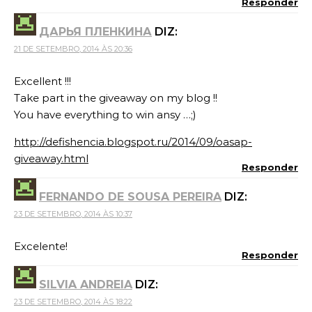
Responder
ДАРЬЯ ПЛЕНКИНА
DIZ:
21 DE SETEMBRO, 2014 ÀS 20:36
Excellent !!!
Take part in the giveaway on my blog !!
You have everything to win ansy …;)
http://defishencia.blogspot.ru/2014/09/oasap-
giveaway.html
Responder
FERNANDO DE SOUSA PEREIRA
DIZ:
23 DE SETEMBRO, 2014 ÀS 10:37
Excelente!
Responder
SILVIA ANDREIA
DIZ:
23 DE SETEMBRO, 2014 ÀS 18:22