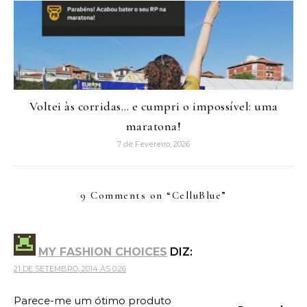
Voltei às corridas… e cumpri o impossível: uma
maratona!
7 de Fevereiro, 2026
9 Comments on “
CelluBlue
”
MY FASHION CHOICES
DIZ:
21 DE SETEMBRO, 2014 ÀS 0:26
Parece-me um ótimo produto