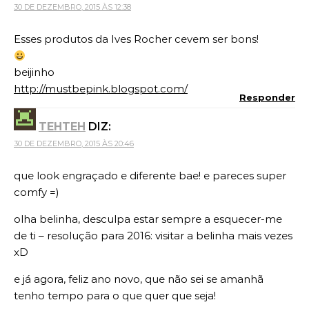
30 DE DEZEMBRO, 2015 ÀS 12:38
Esses produtos da Ives Rocher cevem ser bons!
beijinho
http://mustbepink.blogspot.com/
Responder
TEHTEH
DIZ:
30 DE DEZEMBRO, 2015 ÀS 20:46
que look engraçado e diferente bae! e pareces super
comfy =)
olha belinha, desculpa estar sempre a esquecer-me
de ti – resolução para 2016: visitar a belinha mais vezes
xD
e já agora, feliz ano novo, que não sei se amanhã
tenho tempo para o que quer que seja!