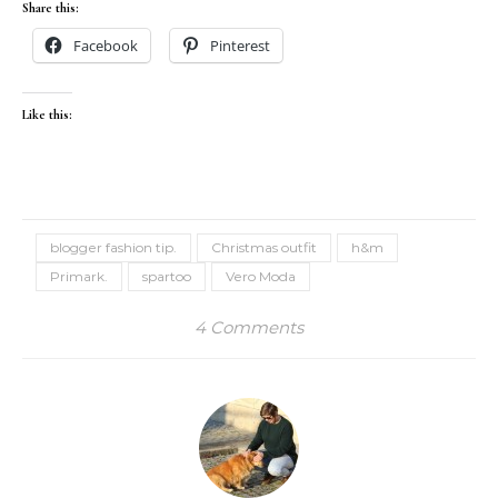
Share this:
Facebook
Pinterest
Like this:
blogger fashion tip.
Christmas outfit
h&m
Primark.
spartoo
Vero Moda
4 Comments