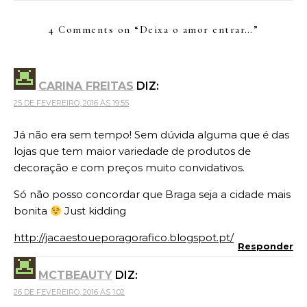
4 Comments on “
Deixa o amor entrar…
”
CARINA FREITAS
DIZ:
25 DE FEVEREIRO, 2016 ÀS 19:55
Já não era sem tempo! Sem dúvida alguma que é das
lojas que tem maior variedade de produtos de
decoração e com preços muito convidativos.
Só não posso concordar que Braga seja a cidade mais
bonita
Just kidding
http://jacaestoueporagorafico.blogspot.pt/
Responder
MCTBEAUTY
DIZ:
26 DE FEVEREIRO, 2016 ÀS 1:02