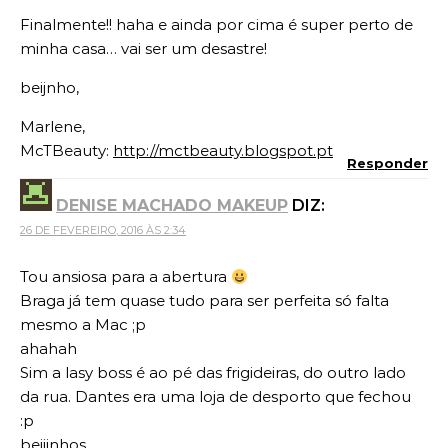
Finalmente!! haha e ainda por cima é super perto de
minha casa… vai ser um desastre!
beijnho,
Marlene,
McTBeauty:
http://mctbeauty.blogspot.pt
Responder
DENISE MACHADO MAKEUP
DIZ:
26 DE FEVEREIRO, 2016 ÀS 2:34
Tou ansiosa para a abertura
Braga já tem quase tudo para ser perfeita só falta
mesmo a Mac ;p
ahahah
Sim a lasy boss é ao pé das frigideiras, do outro lado
da rua. Dantes era uma loja de desporto que fechou
:p
beijinhos