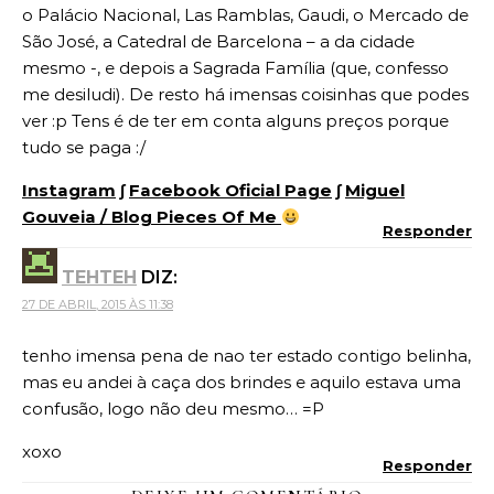
o Palácio Nacional, Las Ramblas, Gaudi, o Mercado de
São José, a Catedral de Barcelona – a da cidade
mesmo -, e depois a Sagrada Família (que, confesso
me desiludi). De resto há imensas coisinhas que podes
ver :p Tens é de ter em conta alguns preços porque
tudo se paga :/
Instagram
∫
Facebook Oficial Page
∫
Miguel
Gouveia / Blog Pieces Of Me
Responder
TEHTEH
DIZ:
27 DE ABRIL, 2015 ÀS 11:38
tenho imensa pena de nao ter estado contigo belinha,
mas eu andei à caça dos brindes e aquilo estava uma
confusão, logo não deu mesmo… =P
xoxo
Responder