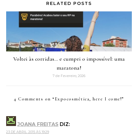
RELATED POSTS
Voltei às corridas… e cumpri o impossível: uma
maratona!
7 de Fevereiro, 2026
4 Comments on “
Expocosmética, here I come!
”
JOANA FREITAS
DIZ:
23 DE ABRIL, 2015 ÀS 19:29