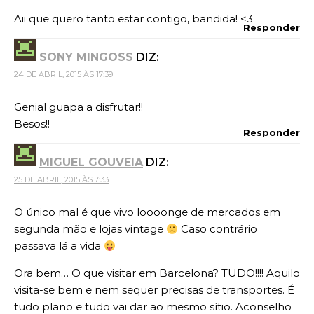
Aii que quero tanto estar contigo, bandida! <3
Responder
SONY MINGOSS
DIZ:
24 DE ABRIL, 2015 ÀS 17:39
Genial guapa a disfrutar!!
Besos!!
Responder
MIGUEL GOUVEIA
DIZ:
25 DE ABRIL, 2015 ÀS 7:33
O único mal é que vivo loooonge de mercados em
segunda mão e lojas vintage
Caso contrário
passava lá a vida
Ora bem… O que visitar em Barcelona? TUDO!!!! Aquilo
visita-se bem e nem sequer precisas de transportes. É
tudo plano e tudo vai dar ao mesmo sítio. Aconselho