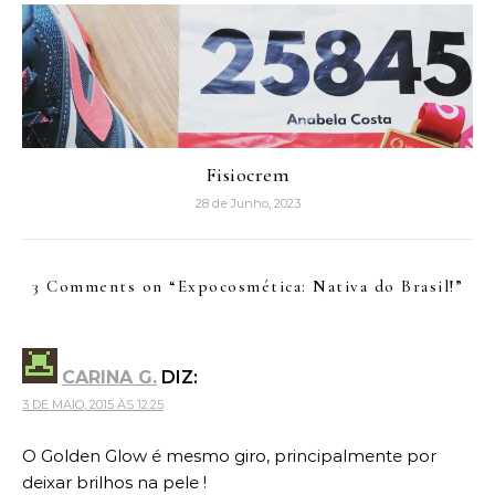
Fisiocrem
28 de Junho, 2023
3 Comments on “
Expocosmética: Nativa do Brasil!
”
CARINA G.
DIZ:
3 DE MAIO, 2015 ÀS 12:25
O Golden Glow é mesmo giro, principalmente por
deixar brilhos na pele !