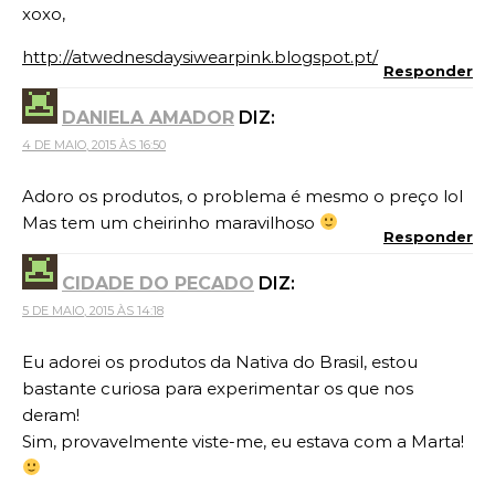
xoxo,
http://atwednesdaysiwearpink.blogspot.pt/
Responder
DANIELA AMADOR
DIZ:
4 DE MAIO, 2015 ÀS 16:50
Adoro os produtos, o problema é mesmo o preço lol
Mas tem um cheirinho maravilhoso
Responder
CIDADE DO PECADO
DIZ:
5 DE MAIO, 2015 ÀS 14:18
Eu adorei os produtos da Nativa do Brasil, estou
bastante curiosa para experimentar os que nos
deram!
Sim, provavelmente viste-me, eu estava com a Marta!