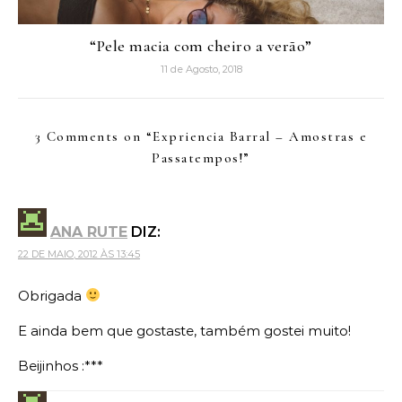
“Pele macia com cheiro a verão”
11 de Agosto, 2018
3 Comments on “
Expriencia Barral – Amostras e
Passatempos!
”
ANA RUTE
DIZ:
22 DE MAIO, 2012 ÀS 13:45
Obrigada
E ainda bem que gostaste, também gostei muito!
Beijinhos :***