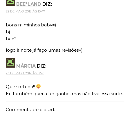
BEE*LAND
DIZ:
22 DE MAIO, 2012 ÀS 15:47
bons miminhos baby=)
bj
bee*
logo à noite já faço umas revisões=)
MÁRCIA
DIZ:
23 DE MAIO, 2012 ÀS 0:57
Que sortuda!!
Eu também queria ter ganho, mas não tive essa sorte.
Comments are closed.