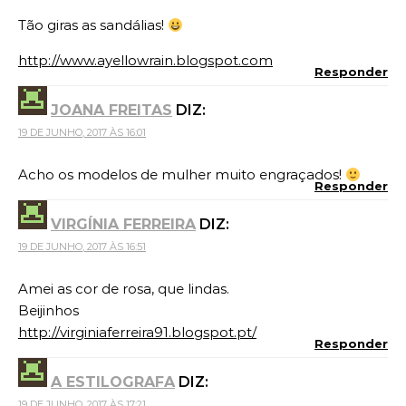
Tão giras as sandálias!
http://www.ayellowrain.blogspot.com
Responder
JOANA FREITAS
DIZ:
19 DE JUNHO, 2017 ÀS 16:01
Acho os modelos de mulher muito engraçados!
Responder
VIRGÍNIA FERREIRA
DIZ:
19 DE JUNHO, 2017 ÀS 16:51
Amei as cor de rosa, que lindas.
Beijinhos
http://virginiaferreira91.blogspot.pt/
Responder
A ESTILOGRAFA
DIZ:
19 DE JUNHO, 2017 ÀS 17:21