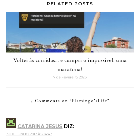
RELATED POSTS
Voltei às corridas… e cumpri o impossível: uma
maratona!
7 de Fevereiro, 2026
4 Comments on “
Flamingo’sLife
”
CATARINA JESUS
DIZ:
19 DE JUNHO, 2017 ÀS 14:43