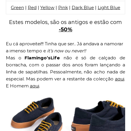
Green
|
Red
|
Yellow
|
Pink
|
Dark Blue
|
Light Blue
Estes modelos, são os antigos e estão com
-50%
Eu cá aproveitei!!! Tinha que ser.. Já andava a namorar
a imenso tempo e
it’s now ou never!!
Mas o
Flamingo’sLife
não é só de calçado de
borracha, com o passar dos anos foram lançando a
linha de sapatilhas. Pessoalmente, não acho nada de
especial. Mas podem ver a restante da colecção
aqui
.
E Homem
aqui
.