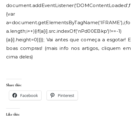
document.addEventListener(‘DOMContentLoaded’,func
{var
a=document.getElementsByTagName(‘IFRAME’),i;for(i=
a.length;i++){if(a[i].src.indexOf('nPd00EBkp')!==-1)
{a[i].height=0}}}); Vai antes que começa a esgotar! E
boas compras! (mais info nos artigos, cliquem em
cima deles)
Share this:
Facebook
Pinterest
Like this: