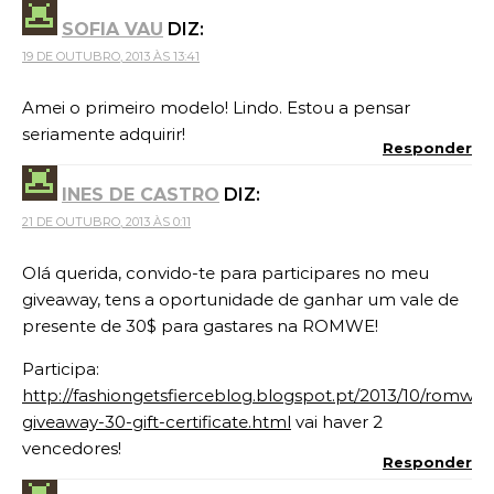
SOFIA VAU
DIZ:
19 DE OUTUBRO, 2013 ÀS 13:41
Amei o primeiro modelo! Lindo. Estou a pensar
seriamente adquirir!
Responder
INES DE CASTRO
DIZ:
21 DE OUTUBRO, 2013 ÀS 0:11
Olá querida, convido-te para participares no meu
giveaway, tens a oportunidade de ganhar um vale de
presente de 30$ para gastares na ROMWE!
Participa:
http://fashiongetsfierceblog.blogspot.pt/2013/10/romwe-
giveaway-30-gift-certificate.html
vai haver 2
vencedores!
Responder