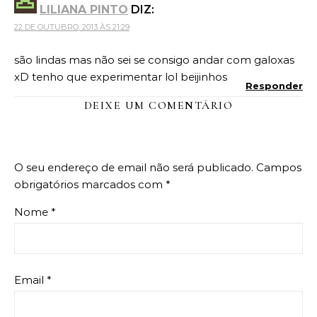
LILIANA PINTO
DIZ:
22 DE OUTUBRO, 2013 ÀS 21:29
são lindas mas não sei se consigo andar com galoxas
xD tenho que experimentar lol beijinhos
Responder
DEIXE UM COMENTÁRIO
O seu endereço de email não será publicado.
Campos
obrigatórios marcados com
*
Nome
*
Email
*