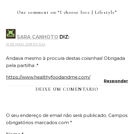
One comment on “
I choose love | Lifestyle
”
SARA CANHOTO
DIZ:
15 DE MAIO, 2018 ÀS 11:24
Andava mesmo à procura destas coisinhas! Obrigada
pela partilha :*
https://www.healthyfoodandme.com/
Responder
DEIXE UM COMENTÁRIO
O seu endereço de email não será publicado.
Campos
obrigatórios marcados com
*