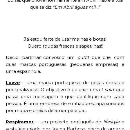
Eu sei, que chove normalmente em Abril, não é à toa
que se diz
“Em Abril águas mil…”
Já estou farta de usar malhas e botas!
Quero roupas frescas e sapatilhas!!
Decidi partilhar convosco um
outfit
que criei com
duas marcas portuguesas (pequenas empresas) e
uma espanhola.
Lovve
– uma marca portuguesa, de peças únicas e
personalizadas. O objectivo é de criar uma
t-shirt
que
passe uma mensagem e que identifique com cada
pessoa. É uma empresa de sonhadores, apaixonados
por moda e cheios de amor para dar.
Respiramor
– um projecto português de
lifestyle
e
vestuário criado por Joana Barbosa, cheio de amor e