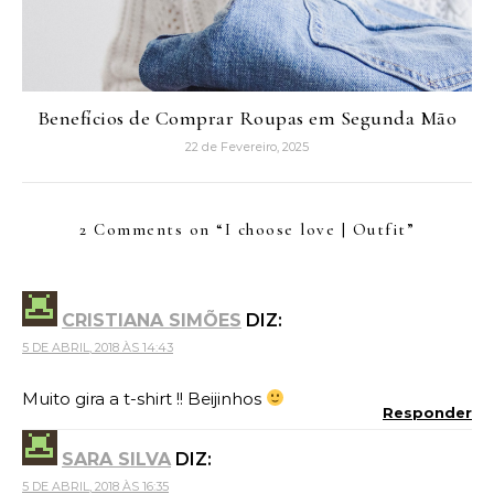
Benefícios de Comprar Roupas em Segunda Mão
22 de Fevereiro, 2025
2 Comments on “
I choose love | Outfit
”
CRISTIANA SIMÕES
DIZ:
5 DE ABRIL, 2018 ÀS 14:43
Muito gira a t-shirt !! Beijinhos
Responder
SARA SILVA
DIZ:
5 DE ABRIL, 2018 ÀS 16:35