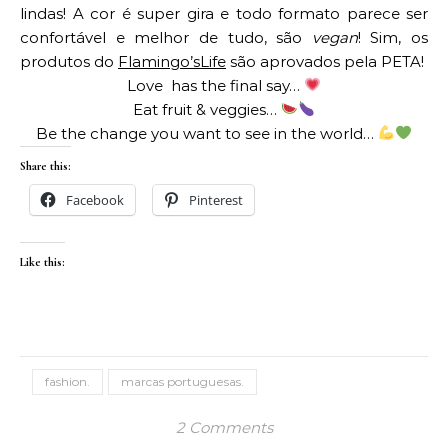
lindas! A cor é super gira e todo formato parece ser
confortável e melhor de tudo, são
vegan
! Sim, os
produtos do
Flamingo’sLife
são aprovados pela PETA!
Love has the final say…
Eat fruit & veggies…
Be the change you want to see in the world…
Share this:
Facebook
Pinterest
Like this:
fashion.
marcas portuguesas.
2 Comments