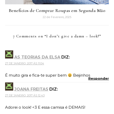
Benefícios de Comprar Roupas em Segunda Mão
22 de Fevereiro, 2025
7 Comments on “
I don’t give a damn – look!
”
AS TEORIAS DA ELSA
DIZ:
27 DE JANEIRO, 2017 ÀS 11:04
É muito gira e fica-te super bem
Beijinhos
Responder
JOANA FREITAS
DIZ:
27 DE JANEIRO, 2017 ÀS 12:43
Adorei o look! <3 E essa camisa é DEMAIS!