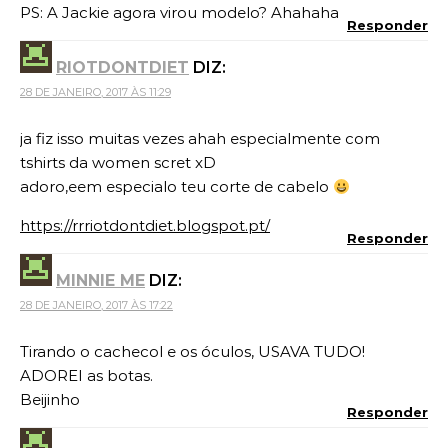
PS: A Jackie agora virou modelo? Ahahaha
Responder
RIOTDONTDIET
DIZ:
28 DE JANEIRO, 2017 ÀS 11:29
ja fiz isso muitas vezes ahah especialmente com
tshirts da women scret xD
adoro,eem especialo teu corte de cabelo
https://rrriotdontdiet.blogspot.pt/
Responder
MINNIE ME
DIZ:
28 DE JANEIRO, 2017 ÀS 17:22
Tirando o cachecol e os óculos, USAVA TUDO!
ADOREI as botas.
Beijinho
Responder