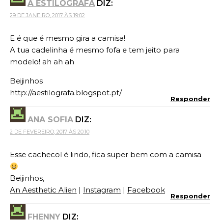
A ESTILOGRAFA
DIZ:
29 DE JANEIRO, 2017 ÀS 19:02
E é que é mesmo gira a camisa!
A tua cadelinha é mesmo fofa e tem jeito para
modelo! ah ah ah
Beijinhos
http://aestilografa.blogspot.pt/
Responder
ANA SOFIA
DIZ:
2 DE FEVEREIRO, 2017 ÀS 20:10
Esse cachecol é lindo, fica super bem com a camisa
Beijinhos,
An Aesthetic Alien
|
Instagram
|
Facebook
Responder
FHENNY
DIZ: