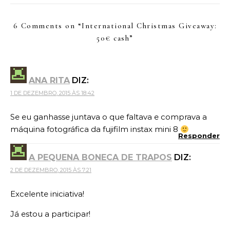
6 Comments on “
International Christmas Giveaway:
50€ cash
”
ANA RITA
DIZ:
1 DE DEZEMBRO, 2015 ÀS 18:42
Se eu ganhasse juntava o que faltava e comprava a
máquina fotográfica da fujifilm instax mini 8
Responder
A PEQUENA BONECA DE TRAPOS
DIZ:
2 DE DEZEMBRO, 2015 ÀS 7:21
Excelente iniciativa!
Já estou a participar!