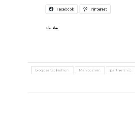
Facebook
Pinterest
Like this:
blogger tip fashion.
Man to man
partnership