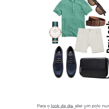
Para o 
look de dia
, aliei um polo nu