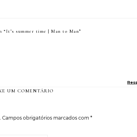
n “
It’s summer time | Man to Man
”
Res
XE UM COMENTÁRIO
.
Campos obrigatórios marcados com
*