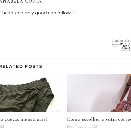
ANABELA COSTA
r heart and only good can follow..."
RELATED POSTS
ão cuecas menstruais?
Como escolher o sutiã corre
021
19 de Fevereiro, 2021