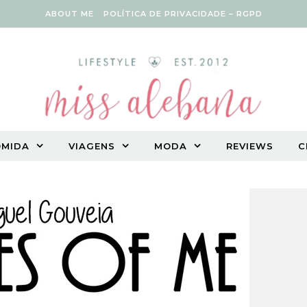
ABOUT ME
POLÍTICA DE PRIVACIDADE – RGPD
OMIDA
VIAGENS
MODA
REVIEWS
C
Vegetarian lifestyle blog