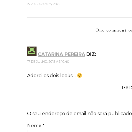
22 de Fevereiro, 2025
One comment o
CATARINA PEREIRA
DIZ:
17 DE JULHO, 2015 ÀS 10:40
Adorei os dois looks…
DEI
O seu endereço de email não será publicado
Nome
*