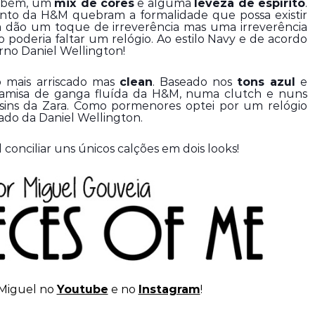
ambém, um 
mix de cores
 e alguma 
leveza de espírito
. 
into da H&M quebram a formalidade que possa existir 
a dão um toque de irreverência mas uma irreverência 
 poderia faltar um relógio. Ao estilo Navy e de acordo 
erno Daniel Wellington!
mais arriscado mas 
clean
. Baseado nos 
tons azul
 e 
camisa de ganga fluída da H&M, numa clutch e nuns 
sins da Zara. Como pormenores optei por um relógio 
ado da Daniel Wellington.
conciliar uns únicos calções em dois looks!
Miguel no
Youtube
e no
Instagram
!