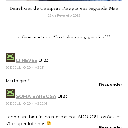
Benefícios de Comprar Roupas em Segunda Mão
22 de Fevereiro, 2025
4 Comments on “
Last shopping goodies?!
”
LI NEVES
DIZ:
20 DE JULHO, 2014 ÀS 21:14
Muito giro*
Responder
SOFIA BARBOSA
DIZ:
20 DE JULHO, 2014 ÀS 23:01
Tenho um biquíni na mesma cor! ADORO! E os óculos
são super fofinhos
Responder