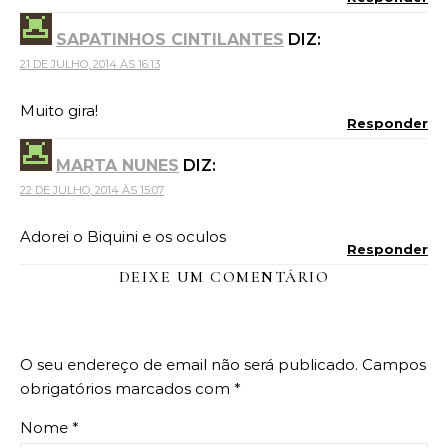
SAPATINHOS CINTILANTES
DIZ:
21 DE JULHO, 2014 ÀS 16:13
Muito gira!
Responder
MARTA NUNES
DIZ:
22 DE JULHO, 2014 ÀS 15:07
Adorei o Biquini e os oculos
Responder
DEIXE UM COMENTÁRIO
O seu endereço de email não será publicado.
Campos
obrigatórios marcados com
*
Nome
*