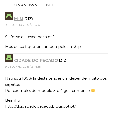
THE UNKNOWN CLOSET
M-M
DIZ:
9 DE JUNHO, 2015 ÀS 13:16
Se fosse a ti escolheria os 1.
Mas eu cá fiquei encantada pelos nº 3 :p
CIDADE DO PECADO
DIZ:
9 DE JUNHO, 2015 ÀS 14:38
Não sou 100% fã desta tendência, depende muito dos
sapatos.
Por exemplo, do modelo 3 e 4 gostei imenso
Beijinho
http://dcidadedopecado.blogspot.pt/