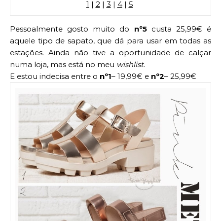
1
|
2
|
3
|
4
|
5
Pessoalmente gosto muito do
nº5
custa 25,99€ é
aquele tipo de sapato, que dá para usar em todas as
estações. Ainda não tive a oportunidade de calçar
numa loja, mas está no meu
wishlist
.
E estou indecisa entre o
nº1
– 19,99€ e
nº2
– 25,99€