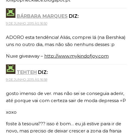
BÁRBARA MARQUES
DIZ:
9 DE JUNHO, 2015 ÀS 16:50
ADORO esta tendência! Aliás, comprei lá (na Bershka)
uns no outro dia, mas não são nenhuns desses :p
Nuxe giveaway –
http://www.mykindofjoy.com
TEHTEH
DIZ:
9 DE JUNHO, 2015 ÀS 16:58
gosto imenso de ver. mas não sei se conseguia aderir,
até porque vai com certeza sair de moda depressa =P
xoxo
foste à tesoura??? isso é bom… eu já estive para ir de
novo, mas preciso de deixar crescer a zona da franja