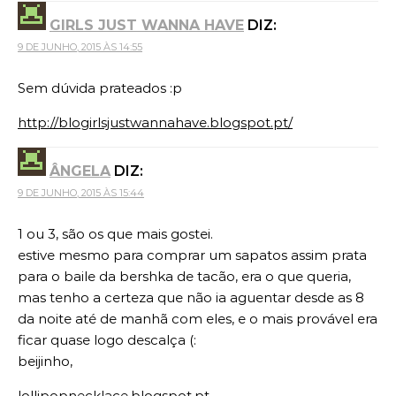
GIRLS JUST WANNA HAVE
DIZ:
9 DE JUNHO, 2015 ÀS 14:55
Sem dúvida prateados :p
http://blogirlsjustwannahave.blogspot.pt/
ÂNGELA
DIZ:
9 DE JUNHO, 2015 ÀS 15:44
1 ou 3, são os que mais gostei.
estive mesmo para comprar um sapatos assim prata
para o baile da bershka de tacão, era o que queria,
mas tenho a certeza que não ia aguentar desde as 8
da noite até de manhã com eles, e o mais provável era
ficar quase logo descalça (:
beijinho,
lollipopnecklace.blogspot.pt