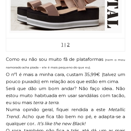
1
|
2
Como eu não sou muito fã de plataformas
(nem o meu
namorado acha piada – ele é mais pequeno do que eu).
O nº1 é mais a minha cara, custam 35,99€ (talvez um
pouco puxado) em relação aos que estão em cima.
Será que dão um bom andar? Não faço ideia.. Não
estou muito habituada em usar sandálias com tacão,
eu sou mais
terra a terra
.
Numa opinião geral, fiquei rendida a este
Metallic
Trend
.. Acho que fica tão bem no pé, e adapta-se a
qualquer cor..
It’s like the new Black!
O rosa, também não fica a trás, até dá um ar mais