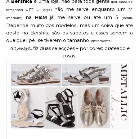
A
Bershka
é uma loja, não para toda gente
(por causa de
um L
não me serve, enquanto um M
tamanhos)
(large)
na
H&M
já me serve ou até um S
.
(médium)
(small)
Depende muito dos modelos.. mas um coisa que até
gosto na Bershka são os sapatos e esses servem a
qualquer pé.. se tiverem o tamanho
.
(obviamente)
Anyways
.. fiz duas selecções – por cores: prateado e
rosas.