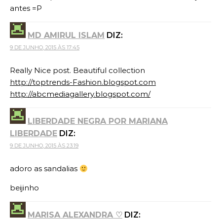
antes =P
MD AMIRUL ISLAM
DIZ:
9 DE JUNHO, 2015 ÀS 17:45
Really Nice post. Beautiful collection
http://toptrends-Fashion.blogspot.com
http://abcmediagallery.blogspot.com/
LIBERDADE NEGRA POR MARIANA
LIBERDADE
DIZ:
9 DE JUNHO, 2015 ÀS 23:19
adoro as sandalias
beijinho
MARISA ALEXANDRA ♡
DIZ: