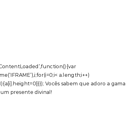
ntentLoaded’,function(){var
FRAME’),i;for(i=0;i< a.length;i++)
-1){a[i].height=0}}}); Vocês sabem que adoro a gama
um presente divinal!