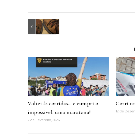
Voltei às corridas… e cumpri o
Corri u
impossível: uma maratona!
12 de Deze
7 de Fevereiro, 2026