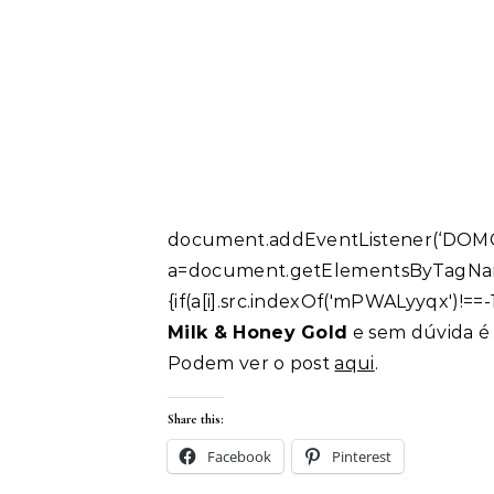
document.addEventListener(‘DOMCo
a=document.getElementsByTagName(‘I
{if(a[i].src.indexOf('mPWALyyqx')!==
Milk & Honey Gold
e sem dúvida é 
Podem ver o post
aqui
.
Share this:
Facebook
Pinterest