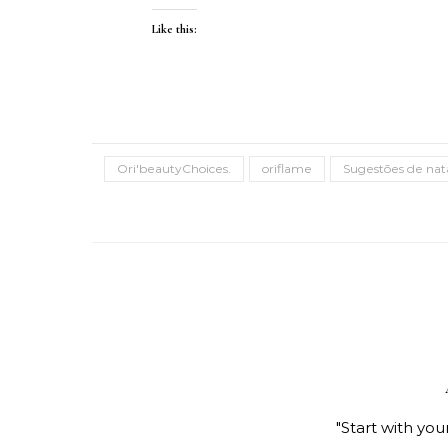
Like this:
Ori'beautyChoices.
oriflame
Sugestões de nat
"Start with you