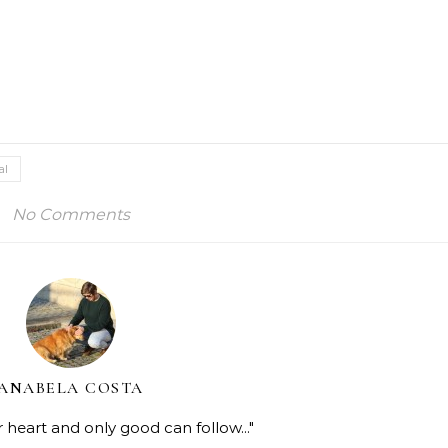
al
No Comments
ANABELA COSTA
r heart and only good can follow..."