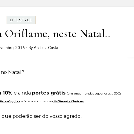
LIFESTYLE
Oriflame, neste Natal..
ovembro, 2016
- By
Anabela Costa
r no Natal?
…
 10%
e ainda
portes grátis
(em encomendas superiores a 30€)
iMissGiggles
e fazer a encomenda à
Ori’Beauty Choices
 que poderão ser do vosso agrado..