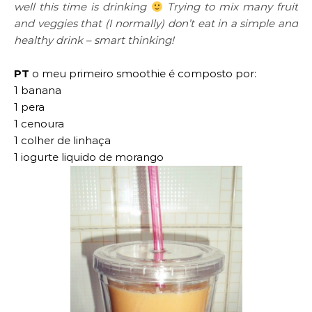
well this time is drinking
Trying to mix many fruit
and veggies that (I normally) don’t eat in a simple and
healthy drink – smart thinking!
PT
o meu primeiro smoothie é composto por:
1 banana
1 pera
1 cenoura
1 colher de linhaça
1 iogurte liquido de morango