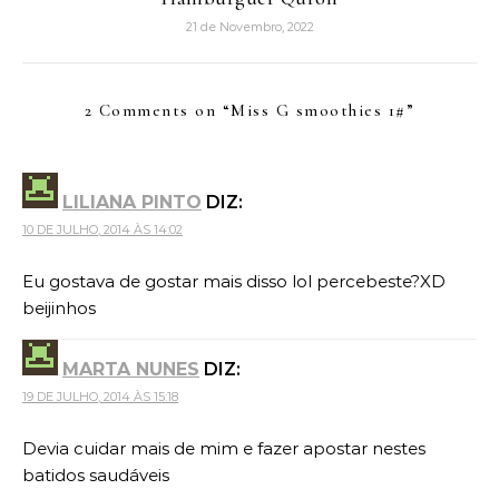
21 de Novembro, 2022
2 Comments on “
Miss G smoothies 1#
”
LILIANA PINTO
DIZ:
10 DE JULHO, 2014 ÀS 14:02
Eu gostava de gostar mais disso lol percebeste?XD
beijinhos
MARTA NUNES
DIZ:
19 DE JULHO, 2014 ÀS 15:18
Devia cuidar mais de mim e fazer apostar nestes
batidos saudáveis