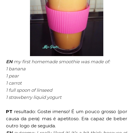
EN
my first homemade smoothie was made of:
1 banana
1 pear
1 carrot
1 full spoon of linseed
1 strawberry liquid yogurt
PT
resultado: Gostei imenso! É um pouco grosso (por
causa da pera) mas é apetitoso. Era capaz de beber
outro logo de seguida.
EN
outcome: I really liked it! It’s a bit thick because of