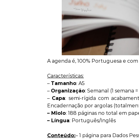
A agenda é, 100% Portuguesa e com pe
Características:
–
Tamanho
: A5
–
Organização
: Semanal (1 semana =
–
Capa
: semi-rígida com acabamento
Encadernação por argolas (totalment
–
Miolo
: 188 páginas no total em pap
–
Língua
: Português/Inglês
Conteúdo:
– 1 página para Dados Pes