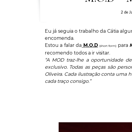
2 de J
Eu já seguia o trabalho da Cátia al
encomenda.
Estou a falar da
M.O.D
para
(short form)
recomendo todos a ir visitar.
“A MOD traz-lhe a oportunidade de
exclusivo. Todas as peças são pers
o
Oliveira. Cada ilustração conta uma 
cada traço consigo.”