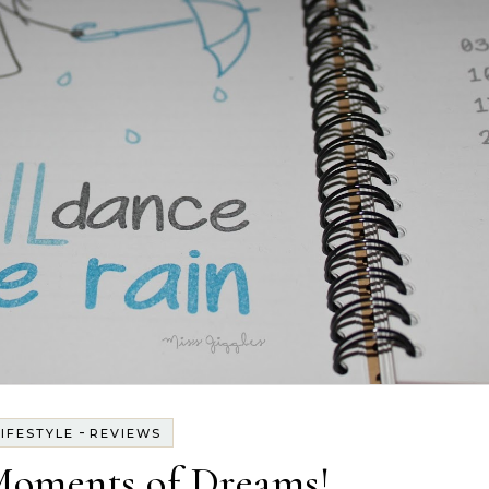
-
LIFESTYLE
REVIEWS
oments of Dreams!