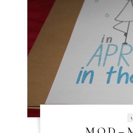
M.O.D – M