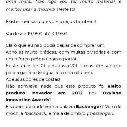
uma mala.. Mas logo vou ter muito material, é
melhor usar a mochila
. Perfeito!
Existe imensas cores… E preços também!
Vai desde 19,95€ até 39,95€
Claro que eu não podia deixar de comprar um.
Acho as muito práticas, com muitas divisórias e com
um reforço próprio para o portátil.
Existe umas de 10L e outras a 20L. Umas têm suporte
para a garrafa de água, a minha não tem.
Adeus às dores de costas!
Não admirava nada que este produto foi
eleito
produto inovador em 2012
nos
Oxylane
Innovation Awards!
E sabem de onde vem a palavra
Backenger
? Vem de
mochila
(backpack)
e mala de ombro
(messenger).