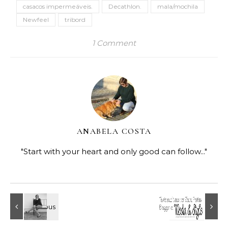
casacos impermeáveis.
Decathlon.
mala/mochila
Newfeel
tribord
1 Comment
ANABELA COSTA
"Start with your heart and only good can follow..."