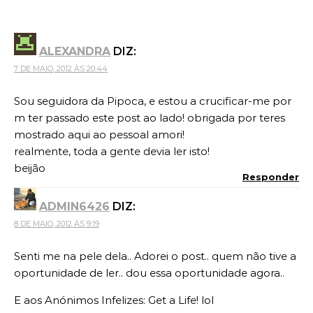
ALEXANDRA
DIZ:
7 DE MAIO, 2012 ÀS 20:44
Sou seguidora da Pipoca, e estou a crucificar-me por
m ter passado este post ao lado! obrigada por teres
mostrado aqui ao pessoal amori!
realmente, toda a gente devia ler isto!
beijão
Responder
ADMIN6426
DIZ:
8 DE MAIO, 2012 ÀS 9:19
Senti me na pele dela.. Adorei o post.. quem não tive a
oportunidade de ler.. dou essa oportunidade agora..
E aos Anónimos Infelizes: Get a Life! lol