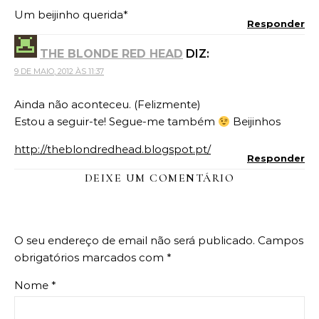
Um beijinho querida*
Responder
THE BLONDE RED HEAD
DIZ:
9 DE MAIO, 2012 ÀS 11:37
Ainda não aconteceu. (Felizmente)
Estou a seguir-te! Segue-me também
Beijinhos
http://theblondredhead.blogspot.pt/
Responder
DEIXE UM COMENTÁRIO
O seu endereço de email não será publicado.
Campos
obrigatórios marcados com
*
Nome
*