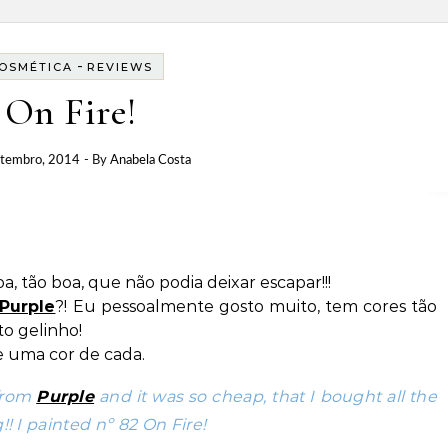
-
OSMÉTICA
REVIEWS
On Fire!
etembro, 2014
- By
Anabela Costa
, tão boa, que não podia deixar escapar!!!
Purple
?! Eu pessoalmente gosto muito, tem cores tão
to gelinho!
xe uma cor de cada.
 from
Purple
and it was so cheap, that I bought all the
! I painted nº 82 On Fire!