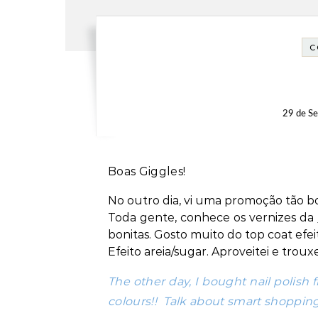
C
29 de S
Boas Giggles!
No outro dia, vi uma promoção tão boa
Toda gente, conhece os vernizes da
bonitas. Gosto muito do top coat efei
Efeito areia/sugar. Aproveitei e trou
The other day, I bought nail polish
colours!! Talk about smart shopping!