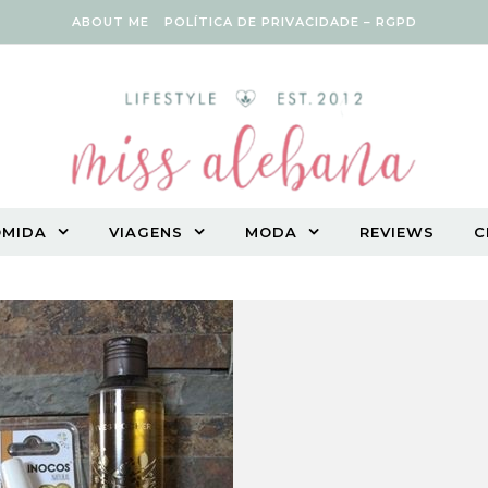
ABOUT ME
POLÍTICA DE PRIVACIDADE – RGPD
OMIDA
VIAGENS
MODA
REVIEWS
C
Vegetarian lifestyle blog