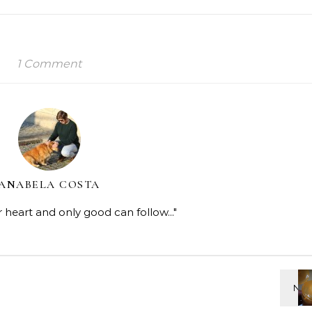
1 Comment
ANABELA COSTA
r heart and only good can follow..."