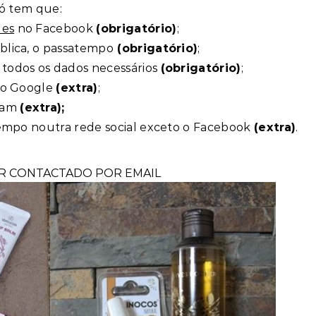
só tem que:
les
no Facebook
(obrigatório)
;
blica, o passatempo
(obrigatório)
;
 todos os dados necessários
(obrigatório)
;
do Google
(extra)
;
ram
(extra);
atempo noutra rede social exceto o Facebook
(extra)
.
 CONTACTADO POR EMAIL