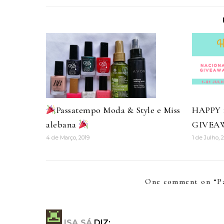
Passatempo Moda & Style e Miss
HAPPY
alebana
GIVEA
4 de Março, 2019
1 de Julho, 
One comment on “
P
ISA SÁ
DIZ: