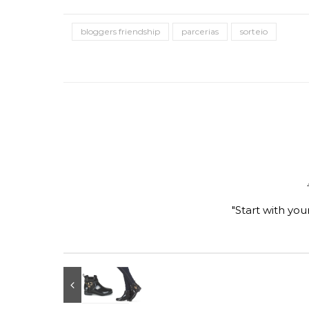
bloggers friendship
parcerias
sorteio
"Start with you