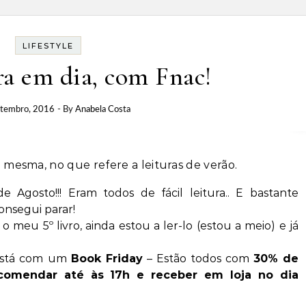
LIFESTYLE
ura em dia, com Fnac!
etembro, 2016
- By
Anabela Costa
 mesma, no que refere a leituras de verão.
e Agosto!!! Eram todos de fácil leitura.. E bastante
consegui parar!
o meu 5º livro, ainda estou a ler-lo (estou a meio) e já
 está com um
Book Friday
–
Estão todos com
30% de
omendar até às 17h e receber em loja no dia