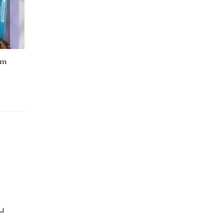
em
ou