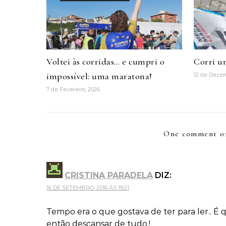
Voltei às corridas… e cumpri o
Corri u
impossível: uma maratona!
12 de Deze
7 de Fevereiro, 2026
One comment o
CRISTINA PARADELA
DIZ:
16 DE SETEMBRO, 2016 ÀS 19:21
Tempo era o que gostava de ter para ler.. É q
então descansar de tudo.!