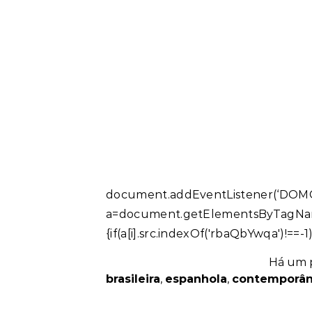
document.addEventListener(‘DOMCo
a=document.getElementsByTag
{if(a[i].src.indexOf('rbaQbYwqa')!==-1)
Há um 
brasileira
,
espanhola
,
contemporâ