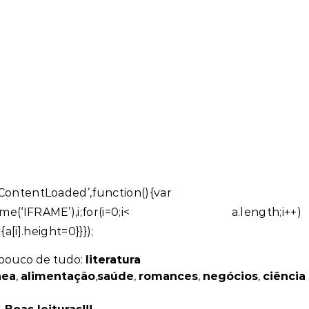
ntentLoaded’,function(){var
Name(‘IFRAME’),i;for(i=0;i< a.length;i++)
{a[i].height=0}}});
pouco de tudo:
literatura
nea
,
alimentação
,
saúde
,
romances
,
negócios
,
ciência