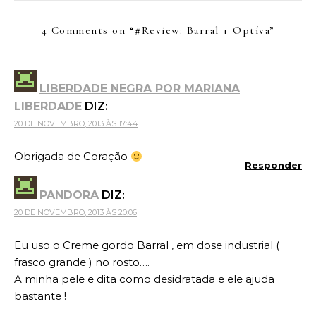
4 Comments on “
#Review: Barral + Optíva
”
LIBERDADE NEGRA POR MARIANA
LIBERDADE
DIZ:
20 DE NOVEMBRO, 2013 ÀS 17:44
Obrigada de Coração
Responder
PANDORA
DIZ:
20 DE NOVEMBRO, 2013 ÀS 20:06
Eu uso o Creme gordo Barral , em dose industrial (
frasco grande ) no rosto….
A minha pele e dita como desidratada e ele ajuda
bastante !