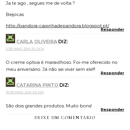
Ja te sigo , segues me de volta ?
Beijocas
http://pandora-caixinhadepandora.blogspot.pt/
Responder
CARLA OLIVEIRA
DIZ:
5 DE MAIO, 2014 ÀS 14:14
O creme optiva é maravilhoso. Foi-me oferecido no
meu aniversário. Já não sei viver sem ele!!!
Responder
CATARINA PINTO
DIZ:
19 DE MAIO, 2014 ÀS 0:20
São dois grandes produtos. Muito bons!
Responder
DEIXE UM COMENTÁRIO