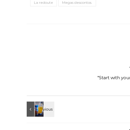
La redoute
Megas descontos.
"Start with you