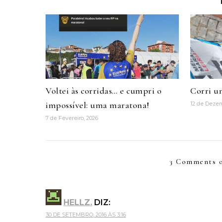
Voltei às corridas… e cumpri o
Corri u
impossível: uma maratona!
12 de Deze
7 de Fevereiro, 2026
3 Comments o
HELLZ.
DIZ:
30 DE SETEMBRO, 2016 ÀS 3:16