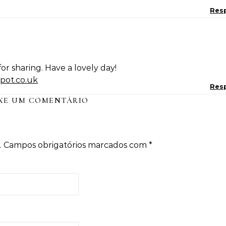
Res
or sharing. Have a lovely day!
spot.co.uk
Res
XE UM COMENTÁRIO
.
Campos obrigatórios marcados com
*