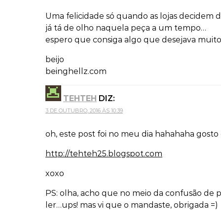
Uma felicidade só quando as lojas decidem 
já tá de olho naquela peça a um tempo…
espero que consiga algo que desejava muito
beijo
beinghellz.com
TEHTEH
DIZ:
3 DE OUTUBRO, 2016 ÀS 10:39
oh, este post foi no meu dia hahahaha gosto 
http://tehteh25.blogspot.com
xoxo
PS: olha, acho que no meio da confusão de 
ler…ups! mas vi que o mandaste, obrigada =)