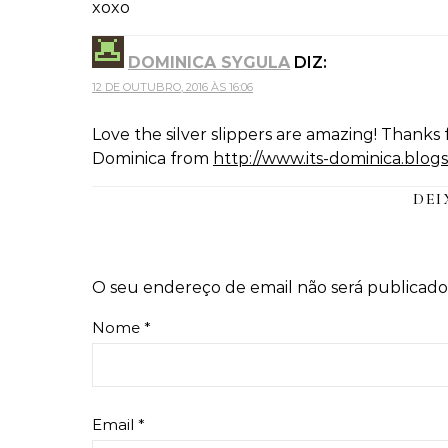
xoxo
DOMINICA SYGULA
DIZ:
12 DE OUTUBRO, 2016 ÀS 16:06
Love the silver slippers are amazing! Thanks f
Dominica from
http://www.its-dominica.blog
DEI
O seu endereço de email não será publicado
Nome
*
Email
*