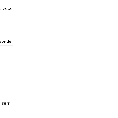
o você
ponder
l sem