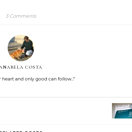
3 Comments
ANABELA COSTA
r heart and only good can follow..."