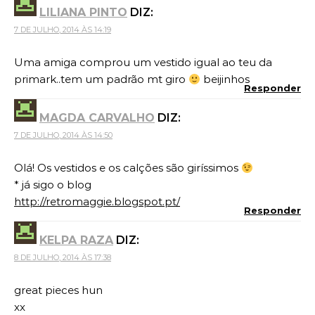
LILIANA PINTO
DIZ:
7 DE JULHO, 2014 ÀS 14:19
Uma amiga comprou um vestido igual ao teu da
primark..tem um padrão mt giro
beijinhos
Responder
MAGDA CARVALHO
DIZ:
7 DE JULHO, 2014 ÀS 14:50
Olá! Os vestidos e os calções são giríssimos
* já sigo o blog
http://retromaggie.blogspot.pt/
Responder
KELPA RAZA
DIZ:
8 DE JULHO, 2014 ÀS 17:38
great pieces hun
xx