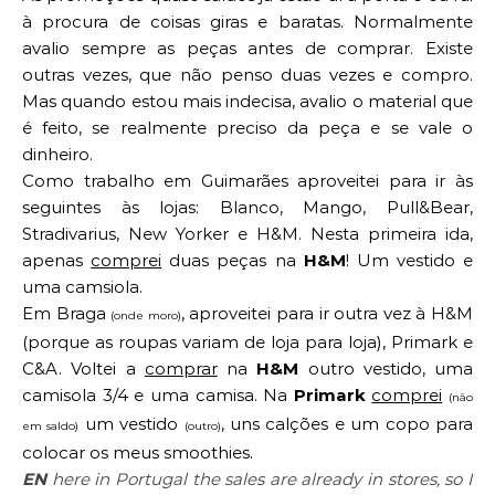
à procura de coisas giras e baratas. Normalmente
avalio sempre as peças antes de comprar. Existe
outras vezes, que não penso duas vezes e compro.
Mas quando estou mais indecisa, avalio o material que
é feito, se realmente preciso da peça e se vale o
dinheiro.
Como trabalho em Guimarães aproveitei para ir às
seguintes às lojas: Blanco, Mango, Pull&Bear,
Stradivarius, New Yorker e H&M. Nesta primeira ida,
apenas
comprei
duas peças na
H&M
! Um vestido e
uma camsiola.
Em Braga
, aproveitei para ir outra vez à H&M
(onde moro)
(porque as roupas variam de loja para loja), Primark e
C&A. Voltei a
comprar
na
H&M
outro vestido, uma
camisola 3/4 e uma camisa. Na
Primark
comprei
(não
um vestido
, uns calções e um copo para
em saldo)
(outro)
colocar os meus smoothies.
EN
here in Portugal the sales are already in stores, so I