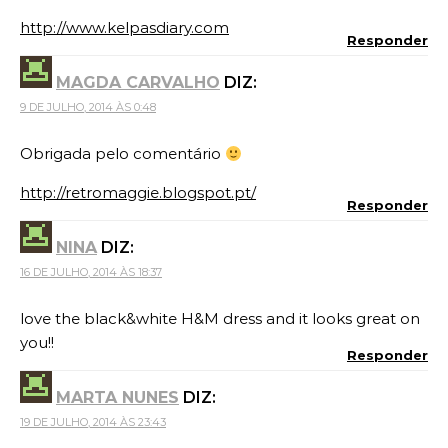
http://www.kelpasdiary.com
Responder
MAGDA CARVALHO
DIZ:
9 DE JULHO, 2014 ÀS 0:48
Obrigada pelo comentário
http://retromaggie.blogspot.pt/
Responder
NINA
DIZ:
16 DE JULHO, 2014 ÀS 18:37
love the black&white H&M dress and it looks great on
you!!
Responder
MARTA NUNES
DIZ:
19 DE JULHO, 2014 ÀS 23:43