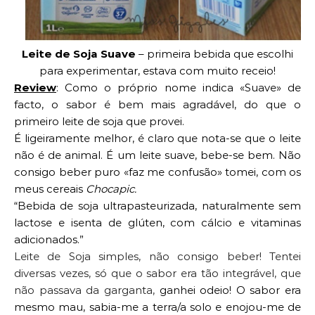
Leite de Soja Suave
– primeira bebida que escolhi
para experimentar, estava com muito receio!
Review
: Como o próprio nome indica «Suave» de
facto, o sabor é bem mais agradável, do que o
primeiro leite de soja que provei.
É ligeiramente melhor, é claro que nota-se que o leite
não é de animal. É um leite suave, bebe-se bem. Não
consigo beber puro «faz me confusão» tomei, com os
meus cereais
Chocapic.
“
Bebida de soja ultrapasteurizada, naturalmente sem
lactose e
isenta de glúten, com cálcio e vitaminas
adicionados.”
Leite de Soja simples, não consigo beber! Tentei
diversas vezes, só que o sabor era
tão
integrável, que
não passava da garganta,
ganhei odeio!
O sabor era
mesmo mau, sab
ia-me a terra/a solo e enojou-me de