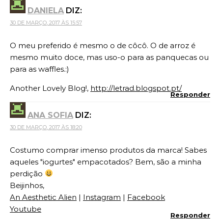
DANIELA
DIZ:
30 DE MARÇO, 2017 ÀS 15:57
O meu preferido é mesmo o de côcô. O de arroz é
mesmo muito doce, mas uso-o para as panquecas ou
para as waffles.:)
Another Lovely Blog!,
http://letrad.blogspot.pt/
Responder
ANA SOFIA
DIZ:
30 DE MARÇO, 2017 ÀS 18:20
Costumo comprar imenso produtos da marca! Sabes
aqueles "iogurtes" empacotados? Bem, são a minha
perdição
Beijinhos,
An Aesthetic Alien
|
Instagram
|
Facebook
Youtube
Responder