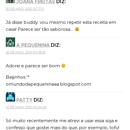
JOANA FREITAS
DIZ:
20 DE MAIO, 2020 ÀS 17:11
Já disse buddy: vou mesmo repetir esta receita em
casa! Parece ser tão saborosa…
A PEQUENINA
DIZ:
20 DE MAIO, 2020 ÀS 18:29
Adorei e parece ser bom
Beijinhos :*
omundodapequeninaaa.blogspot.com
PATTY
DIZ:
20 DE MAIO, 2020 ÀS 20:48
Só muito recentemente me atrevi a usar essa soja e
confesso que gostei mais do que, por exemplo, tofu!