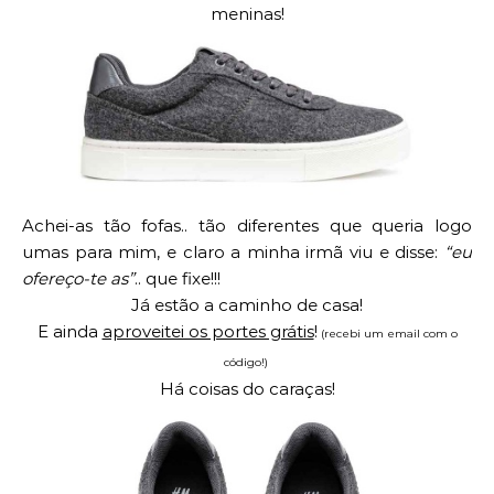
meninas!
Achei-as tão fofas.. tão diferentes que queria logo
umas para mim, e claro a minha irmã viu e disse:
“eu
ofereço-te as”
.. que fixe!!!
Já estão a caminho de casa!
E ainda
aproveitei os portes grátis
!
(recebi um email com o
código!)
Há coisas do caraças!