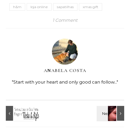
h&m
loja online
sapatilhas
xmas gift
1 Comment
ANABELA COSTA
"Start with your heart and only good can follow..."