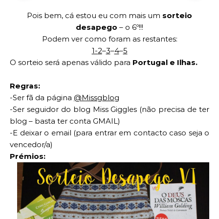
Pois bem, cá estou eu com mais um
sorteio
desapego
– o 6º!!!
Podem ver como foram as restantes:
1-
2
–
3
–
4
–
5
O sorteio será apenas válido para
Portugal e Ilhas.
Regras:
-Ser fã da página
@Missgblog
-Ser seguidor do blog Miss Giggles (não precisa de ter
blog – basta ter conta GMAIL)
-E deixar o email (para entrar em contacto caso seja o
vencedor/a)
Prémios: