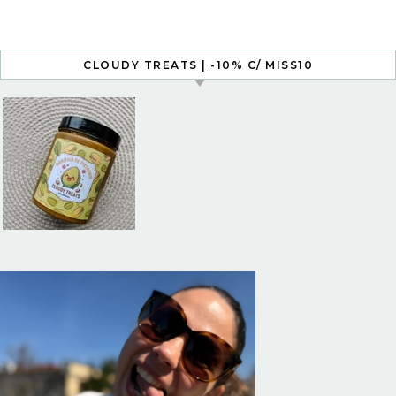
CLOUDY TREATS | -10% C/ MISS10
Graceful
Theme
by
Optima
Themes