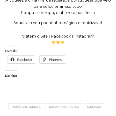
A Squeez é uma marca registada portuguesa que veio
para solucionar isso tudo.
Poupa-se tempo, dinheiro e paciência!
Squeez, o seu pacotinho mágico e reutilizavel
!
Visitem o
Site
|
Facebook
|
Instagram
Share this:
Facebook
Pinterest
Like this:
marca portuguesa.
pacotinhos magicos
Squeeze