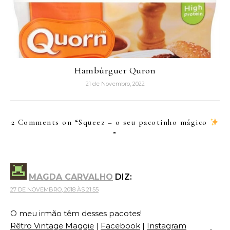
Hambúrguer Quron
21 de Novembro, 2022
2 Comments on “
Squeez – o seu pacotinho mágico
”
MAGDA CARVALHO
DIZ:
27 DE NOVEMBRO, 2018 ÀS 21:55
O meu irmão têm desses pacotes!
Rêtro Vintage Maggie
|
Facebook
|
Instagram