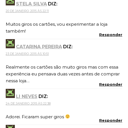
STELA SILVA
DIZ:
20 DE JANEIRO, 2015 ÀS 22:11
Muitos giros os cartões, vou experimentar a loja
também!
Responder
CATARINA PEREIRA
DIZ:
23 DE JANEIRO, 2015 ÀS 10:51
Realmente os cartões são muito giros mas com essa
experiência eu pensava duas vezes antes de comprar
nessa loja…
Responder
LI NEVES
DIZ:
24 DE JANEIRO, 2015 ÀS 22:38
Adorei. Ficaram super giros
Responder