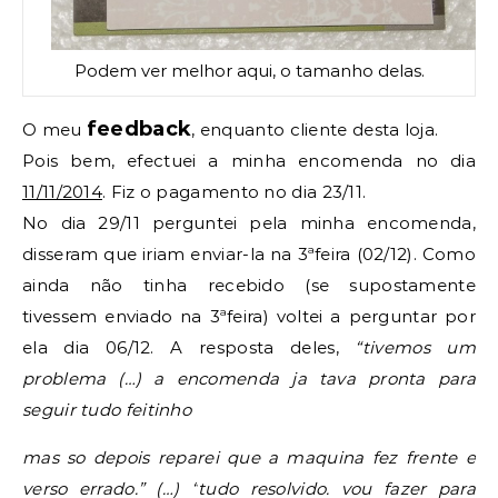
Podem ver melhor aqui, o tamanho delas.
feedback
O meu
, enquanto cliente desta loja.
Pois bem, efectuei a minha encomenda no dia
11/11/2014
. Fiz o pagamento no dia 23/11.
No dia 29/11 perguntei pela minha encomenda,
disseram que iriam enviar-la na 3ªfeira (02/12). Como
ainda não tinha recebido (se supostamente
tivessem enviado na 3ªfeira) voltei a perguntar por
ela dia 06/12. A resposta deles,
“tivemos um
problema (…)
a encomenda ja tava pronta para 
seguir 
tudo feitinho
mas so depois reparei que a maquina fez frente e 
verso errado.” (…) “
tudo 
resolvido. 
vou fazer para 