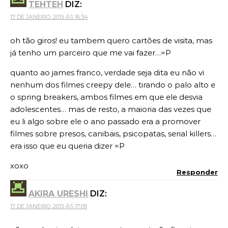
TEHTEH
DIZ:
17 DE JANEIRO, 2015 ÀS 16:34
oh tão giros! eu tambem quero cartões de visita, mas
já tenho um parceiro que me vai fazer…=P
quanto ao james franco, verdade seja dita eu não vi
nenhum dos filmes creepy dele… tirando o palo alto e
o spring breakers, ambos filmes em que ele desvia
adolescentes… mas de resto, a maioria das vezes que
eu li algo sobre ele o ano passado era a promover
filmes sobre presos, canibais, psicopatas, serial killers…
era isso que eu queria dizer =P
xoxo
Responder
AKIRA URESHI
DIZ:
17 DE JANEIRO, 2015 ÀS 17:09