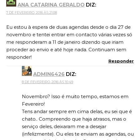
ANA CATARINA GERALDO
DIZ:
7 DE FEVEREIRO, 2016 ÀS 21:08
Eu estou à espera de duas agendas desde o dia 27 de
novembro e tentei entrar em contacto várias vezes só
me responderam a 11 de janeiro dizendo que iriam
proceder ao envio e até hoje nada. Continuam sem
responder!
Responder
ADMIN6426
DIZ:
8 DE FEVEREIRO, 2016 ÀS 10:49
Novembro? Isso é muito tempo, estamos em
Fevereiro!
Tens andar sempre em cima delas, eu sei que é
chato.. Compreendo que haja atrasos, mas o
serviço deles, deixaram me a desejar
(infelizmente). Ou eles te enviam as agendas, ou