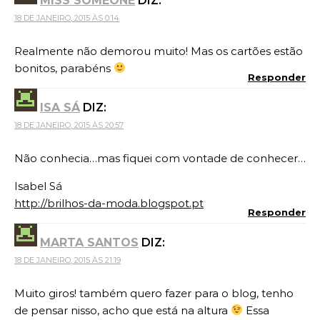
MISS SOMEONE
DIZ:
18 DE JANEIRO, 2015 ÀS 0:14
Realmente não demorou muito! Mas os cartões estão
bonitos, parabéns
Responder
ISA SÁ
DIZ:
18 DE JANEIRO, 2015 ÀS 20:57
Não conhecia…mas fiquei com vontade de conhecer…
Isabel Sá
http://brilhos-da-moda.blogspot.pt
Responder
MARTA SANTOS
DIZ:
18 DE JANEIRO, 2015 ÀS 21:19
Muito giros! também quero fazer para o blog, tenho
de pensar nisso, acho que está na altura
Essa