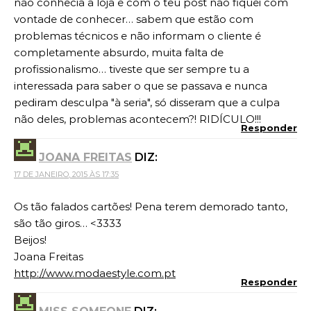
não conhecia a loja e com o teu post não fiquei com
vontade de conhecer… sabem que estão com
problemas técnicos e não informam o cliente é
completamente absurdo, muita falta de
profissionalismo… tiveste que ser sempre tu a
interessada para saber o que se passava e nunca
pediram desculpa "à seria", só disseram que a culpa
não deles, problemas acontecem?! RIDÍCULO!!!
Responder
JOANA FREITAS
DIZ:
17 DE JANEIRO, 2015 ÀS 17:35
Os tão falados cartões! Pena terem demorado tanto,
são tão giros… <3333
Beijos!
Joana Freitas
http://www.modaestyle.com.pt
Responder