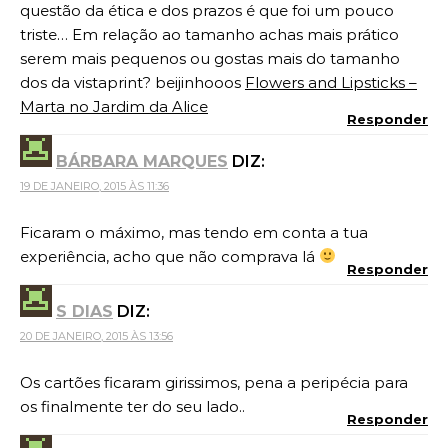
questão da ética e dos prazos é que foi um pouco
triste… Em relação ao tamanho achas mais prático
serem mais pequenos ou gostas mais do tamanho
dos da vistaprint? beijinhooos
Flowers and Lipsticks –
Marta no Jardim da Alice
Responder
BÁRBARA MARQUES
DIZ:
19 DE JANEIRO, 2015 ÀS 11:36
Ficaram o máximo, mas tendo em conta a tua
experiência, acho que não comprava lá
Responder
S DIAS
DIZ:
20 DE JANEIRO, 2015 ÀS 13:56
Os cartões ficaram girissimos, pena a peripécia para
os finalmente ter do seu lado..
Responder