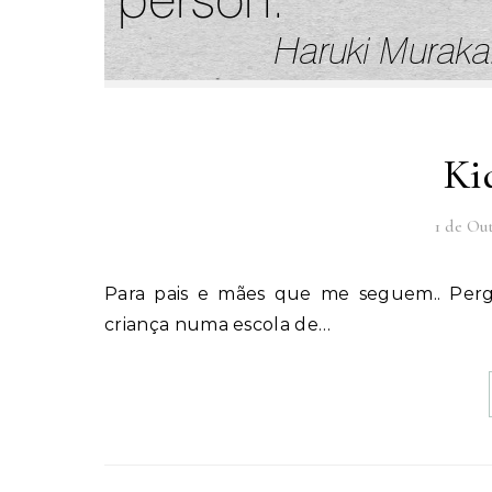
Ki
1 de Ou
Para pais e mães que me seguem.. Perguntam vocês: “qual a idade adequada para colocar uma
criança numa escola de…