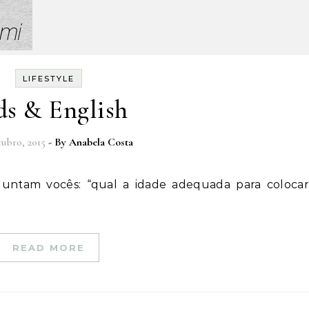
LIFESTYLE
ds & English
tubro, 2015
- By
Anabela Costa
READ MORE