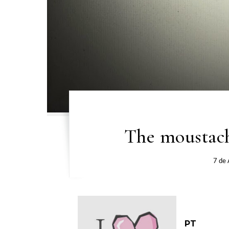
The moustach
7 de 
PT