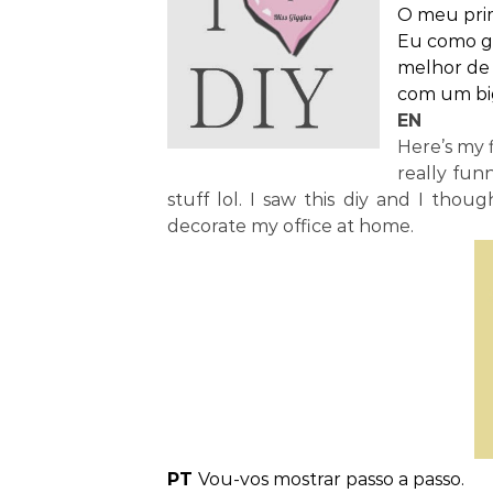
O meu prime
Eu como go
melhor de 
com um bi
EN
Here’s my f
really funn
stuff lol. I saw this diy and I thou
decorate my office at home.
PT
Vou-vos mostrar passo a passo.