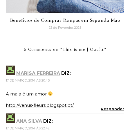
Benefícios de Comprar Roupas em Segunda Mão
22 de Fevereiro, 2025
6 Comments on “
This is me | Outfit
”
MARISA FERREIRA
DIZ:
17 DE MARÇO, 2014 ÀS 20:45
A mala é um amor
http://venus-fleurs.blogspot.pt/
Responder
ANA SILVA
DIZ:
17 DE MARÇO, 2014 ÀS 22:42