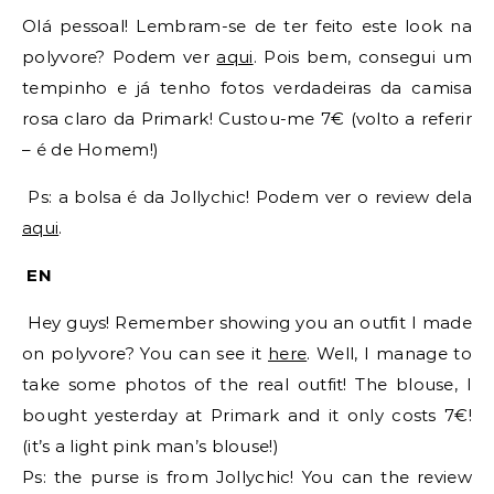
Olá pessoal! Lembram-se de ter feito este look na
polyvore? Podem ver
aqui
. Pois bem, consegui um
tempinho e já tenho fotos verdadeiras da camisa
rosa claro da Primark! Custou-me 7€ (volto a referir
– é de Homem!)
Ps: a bolsa é da Jollychic! Podem ver o review dela
aqui
.
EN
Hey guys! Remember showing you an outfit I made
on polyvore? You can see it
here
. Well, I manage to
take some photos of the real outfit! The blouse, I
bought yesterday at Primark and it only costs 7€!
(it’s a light pink man’s blouse!)
Ps: the purse is from Jollychic! You can the review