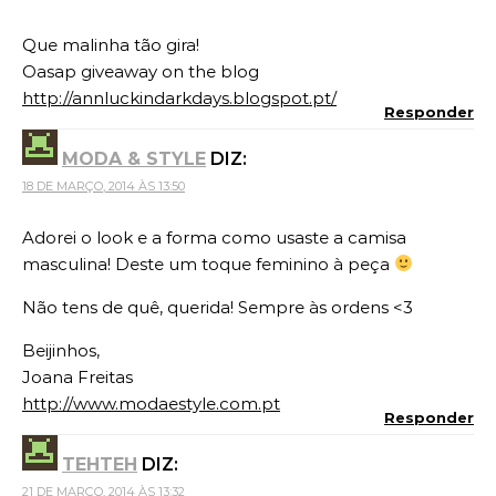
Que malinha tão gira!
Oasap giveaway on the blog
http://annluckindarkdays.blogspot.pt/
Responder
MODA & STYLE
DIZ:
18 DE MARÇO, 2014 ÀS 13:50
Adorei o look e a forma como usaste a camisa
masculina! Deste um toque feminino à peça
Não tens de quê, querida! Sempre às ordens <3
Beijinhos,
Joana Freitas
http://www.modaestyle.com.pt
Responder
TEHTEH
DIZ:
21 DE MARÇO, 2014 ÀS 13:32