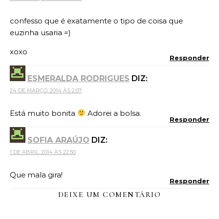
confesso que é exatamente o tipo de coisa que
euzinha usaria =)
xoxo
Responder
ESMERALDA RODRIGUES
DIZ:
24 DE MARÇO, 2014 ÀS 2:07
Está muito bonita
Adorei a bolsa.
Responder
SOFIA ARAÚJO
DIZ:
1 DE ABRIL, 2014 ÀS 22:50
Que mala gira!
Responder
DEIXE UM COMENTÁRIO