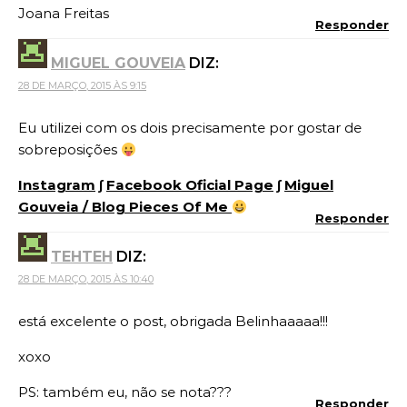
Joana Freitas
Responder
MIGUEL GOUVEIA
DIZ:
28 DE MARÇO, 2015 ÀS 9:15
Eu utilizei com os dois precisamente por gostar de
sobreposições
Instagram
∫
Facebook Oficial Page
∫
Miguel
Gouveia / Blog Pieces Of Me
Responder
TEHTEH
DIZ:
28 DE MARÇO, 2015 ÀS 10:40
está excelente o post, obrigada Belinhaaaaa!!!
xoxo
PS: também eu, não se nota???
Responder