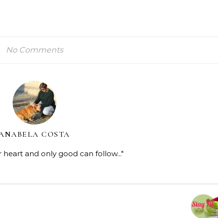
No Comments
ANABELA COSTA
r heart and only good can follow..."