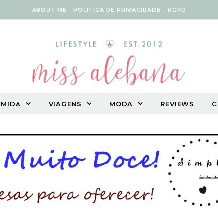
ABOUT ME
POLÍTICA DE PRIVACIDADE – RGPD
OMIDA
VIAGENS
MODA
REVIEWS
C
Vegetarian lifestyle blog