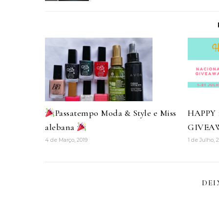
Passatempo Moda & Style e Miss
HAPPY
alebana
GIVEA
4 de Março, 2019
1 de Julho, 
DEI