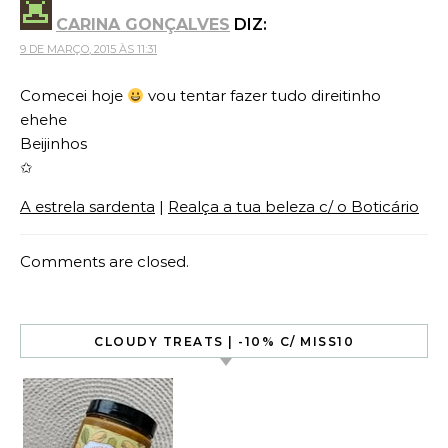
CARINA GONÇALVES
DIZ:
9 DE MARÇO, 2015 ÀS 11:31
Comecei hoje
vou tentar fazer tudo direitinho
ehehe
Beijinhos
✩
A estrela sardenta
|
Realça a tua beleza c/ o Boticário
Comments are closed.
CLOUDY TREATS | -10% C/ MISS10