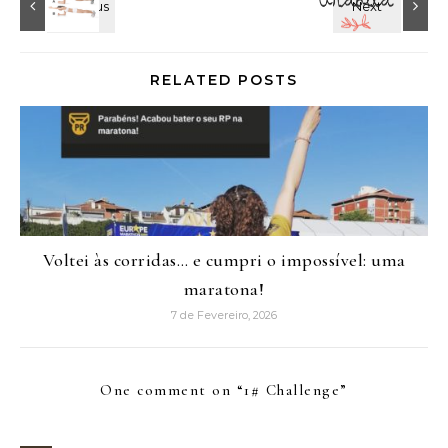
RELATED POSTS
Voltei às corridas… e cumpri o impossível: uma
maratona!
7 de Fevereiro, 2026
One comment on “
1# Challenge
”