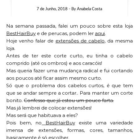
7 de Junho, 2018
- By
Anabela Costa
Na semana passada, falei um pouco sobre esta loja
BestHairBuy
e de perucas, podem ler
aqui
.
Hoje venho falar de
extensões de cabelo
, da mesma
loja.
Antes de ter este corte curto, eu tinha o cabelo
comprido (até os ombros) e aos caracóis!
Mas queria fazer uma mudança radical e fui cortando
aos poucos até ficar assim mesmo curto.
Só que o problema dos cabelos curtos, é que tem
que se andar sempre a cortar.. Para manter um corte
bonito.
Confesso que já estou um pouco farta.
Mas já lembrei de colocar extensões!
Mas será que habituava a eles?
Pois bem, no
BestHairBuy
existe uma variedade
imensa de extensões, formas, cores, tamanhos,
basicamente é só escolher.