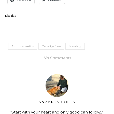
Like this:
Avril cosmetics
Cruelty-free
MissVeg.
No Comments
ANABELA COSTA
"Start with your heart and only good can follow..."