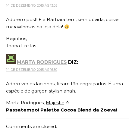
14 DE DEZEMBRO, 2015 ÀS 13:05
Adorei o post! E a Bárbara tem, sem dúvida, coisas
maravilhosas na loja dela!
Beijinhos,
Joana Freitas
MARTA RODRIGUES
DIZ:
14 DE DEZEMBRO, 2015 ÀS 16:50
Adoro ver os lacinhos, ficam tão engraçados. É uma
espécie de garçon stylish ahah.
Marta Rodrigues,
Majestic
♡
Passatempo! Palette Cocoa Blend da Zoeva!
Comments are closed.