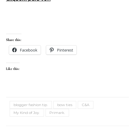
Share this:
Facebook
Pinterest
Like this:
blogger fashion tip.
bow ties
C&A
My Kind of Joy.
Primark.