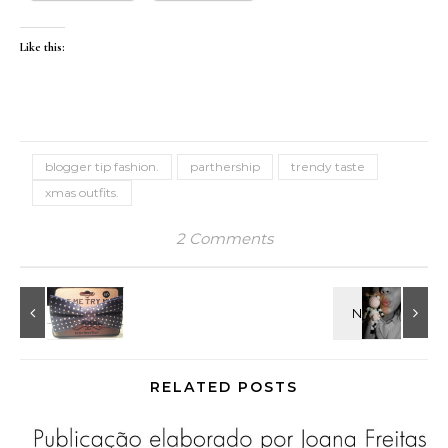
Like this:
blogger tip fashion.
parthership
trendy taste
xmas outfits.
2 Comments
RELATED POSTS